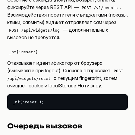
фиксируйте через
REST API
—
.
POST /v1/events
Взаимодействия посетителя с виджетами (показы,
клики, сабмиты) виджет отправляет сам через
— дополнительных
POST /api/widgets/log
вызовов не требуется.
_nf('reset')
Отвязывает идентификатор от браузера
(вызывайте при logout). Сначала отправляет
POST
с текущим fingerprint, затем
/api/widgets/reset
очищает cookie и localStorage Нотифлоу.
_nf('reset');
Очередь вызовов