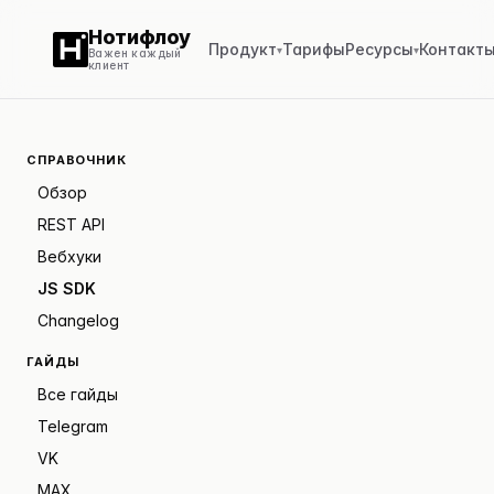
Нотифлоу
Продукт
Тарифы
Ресурсы
Контакт
▾
▾
Важен каждый
клиент
СПРАВОЧНИК
Обзор
REST API
Вебхуки
JS SDK
Changelog
ГАЙДЫ
Все гайды
Telegram
VK
MAX