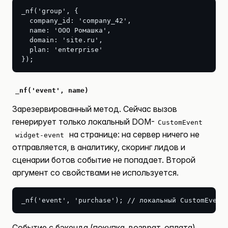
_nf('group', {

  company_id: 'company_42',

  name: 'ООО Ромашка',

  domain: 'site.ru',

  plan: 'enterprise'

});
_nf('event', name)
Зарезервированный метод. Сейчас вызов
генерирует только локальный DOM-
CustomEvent
на странице: на сервер ничего не
widget-event
отправляется, в аналитику, скоринг лидов и
сценарии ботов событие не попадает. Второй
аргумент со свойствами не используется.
_nf('event', 'purchase'); // локальный CustomEvent
Событие с бэкенда (покупка, возврат, оплата)