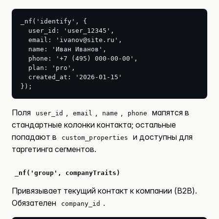
_nf('identify', {

  user_id: 'user_12345',

  email: 'ivanov@site.ru',

  name: 'Иван Иванов',

  phone: '+7 (495) 000-00-00',

  plan: 'pro',

  created_at: '2026-01-15'

});
Поля
,
,
,
мапятся в
user_id
email
name
phone
стандартные колонки контакта; остальные
попадают в
и доступны для
custom_properties
таргетинга сегментов.
_nf('group', companyTraits)
Привязывает текущий контакт к компании (B2B).
Обязателен
.
company_id