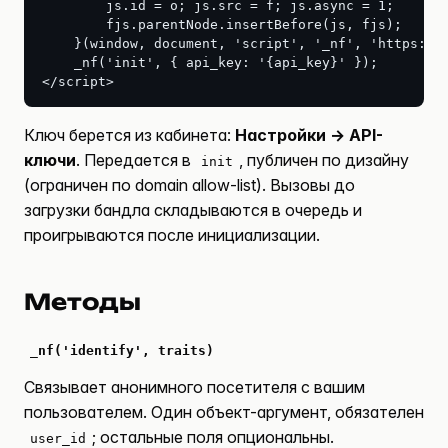
        js.id = o; js.src = f; js.async = 1;

        fjs.parentNode.insertBefore(js, fjs);

    }(window, document, 'script', '_nf', 'https://c
    _nf('init', { api_key: '{api_key}' });

</script>
Ключ берется из кабинета:
Настройки → API-
ключи
. Передается в
, публичен по дизайну
init
(ограничен по domain allow-list). Вызовы до
загрузки бандла складываются в очередь и
проигрываются после инициализации.
Методы
_nf('identify', traits)
Связывает анонимного посетителя с вашим
пользователем. Один объект-аргумент, обязателен
; остальные поля опциональны.
user_id