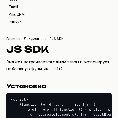
Email
AmoCRM
Bitrix24
Главная
/
Документация
/ JS SDK
JS SDK
Виджет встраивается одним тегом и экспонирует
глобальную функцию
.
_nf()
Установка
<script>

    (function (w, d, s, o, f, js, fjs) {

        w[o] = w[o] || function () { w[o].q = w[o].
        js = d.createElement(s); fjs = d.getElement