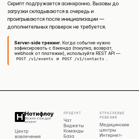
Скрипт подгружается асинхронно. Вызовы до
загрузки складываются в очередь и
проигрываются после инициализации —
дополнительных проверок не требуется.
Server-side трекинг.
Когда событие нужно
зафиксировать с бэкенда (покупка, возврат,
webhook от платежки), используйте
REST API
—
и
.
POST /v1/events
POST /v1/contacts
Нотифлоу
ПРОДУКТ
ОТРАСЛЕВЫЕ
РЕШЕНИЯ
Важен каждый
Чат
клиент
Медицинские
Виджеты
центры
Команды
Центр
Интернет-
База
вовлечения