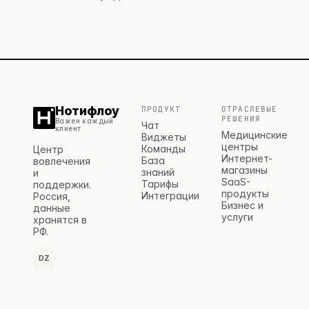
Нотифлоу
ПРОДУКТ
ОТРАСЛЕВЫЕ
РЕШЕНИЯ
Важен каждый
Чат
клиент
Медицинские
Виджеты
центры
Команды
Центр
Интернет-
База
вовлечения
магазины
знаний
и
SaaS-
Тарифы
поддержки.
продукты
Интеграции
Россия,
Бизнес и
данные
услуги
хранятся в
РФ.
DZ