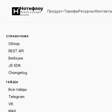
Нотифлоу
Продукт
Тарифы
Ресурсы
Контакт
▾
▾
Важен каждый
клиент
СПРАВОЧНИК
Обзор
REST API
Вебхуки
JS SDK
Changelog
ГАЙДЫ
Все гайды
Telegram
VK
MAX