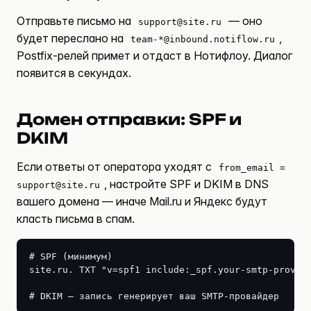
Отправьте письмо на
— оно
support@site.ru
будет переслано на
,
team-*@inbound.notiflow.ru
Postfix-релей примет и отдаст в Нотифлоу. Диалог
появится в секундах.
Домен отправки: SPF и
DKIM
Если ответы от оператора уходят с
from_email =
, настройте SPF и DKIM в DNS
support@site.ru
вашего домена — иначе Mail.ru и Яндекс будут
класть письма в спам.
# SPF (минимум)

site.ru. TXT "v=spf1 include:_spf.your-smtp-provide
# DKIM — запись генерирует ваш SMTP-провайдер