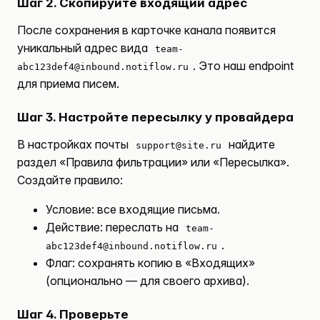
Шаг 2. Скопируйте входящий адрес
После сохранения в карточке канала появится
уникальный адрес вида
team-
. Это наш endpoint
abc123def4@inbound.notiflow.ru
для приема писем.
Шаг 3. Настройте пересылку у провайдера
В настройках почты
найдите
support@site.ru
раздел «Правила фильтрации» или «Пересылка».
Создайте правило:
Условие: все входящие письма.
Действие: переслать на
team-
.
abc123def4@inbound.notiflow.ru
Флаг:
сохранять копию в «Входящих»
(опционально — для своего архива).
Шаг 4. Проверьте