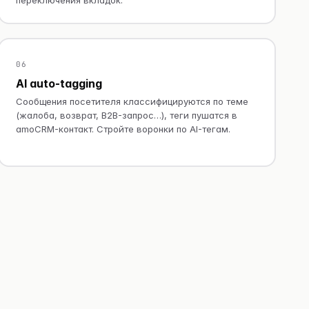
06
AI auto-tagging
Сообщения посетителя классифицируются по теме
(жалоба, возврат, B2B-запрос…), теги пушатся в
amoCRM-контакт. Стройте воронки по AI-тегам.