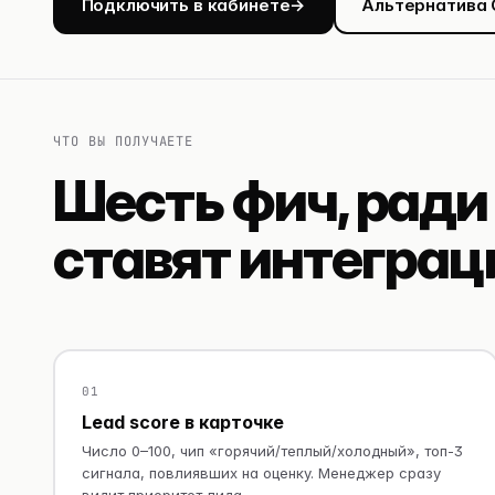
Подключить в кабинете
→
Альтернатива C
ЧТО ВЫ ПОЛУЧАЕТЕ
Шесть фич, ради
ставят интегра
01
Lead score в карточке
Число 0–100, чип «горячий/теплый/холодный», топ-3
сигнала, повлиявших на оценку. Менеджер сразу
видит приоритет лида.