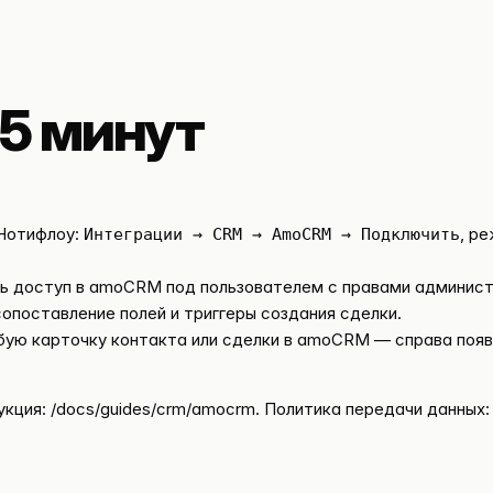
5 минут
 Нотифлоу:
, р
Интеграции → CRM → AmoCRM → Подключить
ь доступ в amoCRM под пользователем с правами админист
опоставление полей и триггеры создания сделки.
ую карточку контакта или сделки в amoCRM — справа появ
укция:
/docs/guides/crm/amocrm
. Политика передачи данных