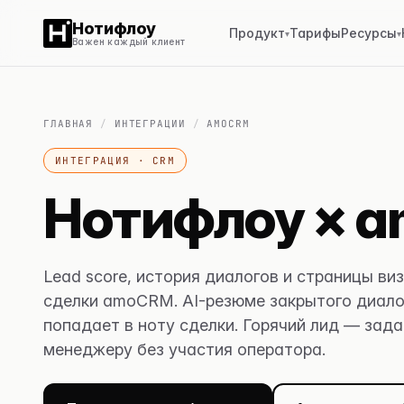
Нотифлоу
Продукт
Тарифы
Ресурсы
▾
▾
Важен каждый клиент
ГЛАВНАЯ
/
ИНТЕГРАЦИИ
/
AMOCRM
ИНТЕГРАЦИЯ · CRM
Нотифлоу × 
Lead score, история диалогов и страницы ви
сделки amoCRM. AI-резюме закрытого диало
попадает в ноту сделки. Горячий лид — зад
менеджеру без участия оператора.