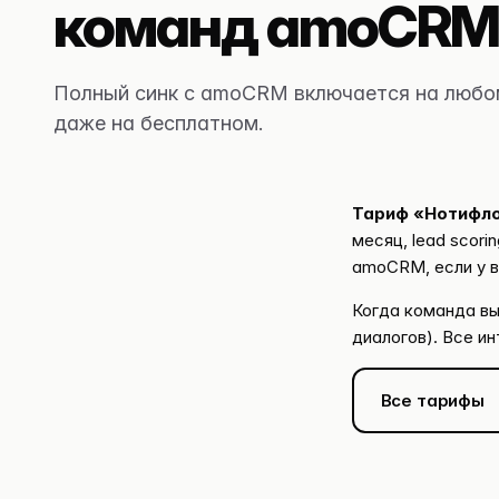
команд amoCR
Полный синк с amoCRM включается на любо
даже на бесплатном.
Тариф «Нотифл
месяц, lead scori
amoCRM, если у в
Когда команда вы
диалогов). Все и
Все тарифы