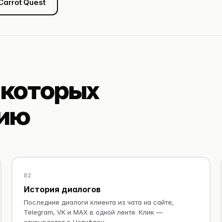
arrot Quest
 которых
цию
02
История диалогов
Последние диалоги клиента из чата на сайте,
Telegram, VK и MAX в одной ленте. Клик —
открывается в Нотифлоу.