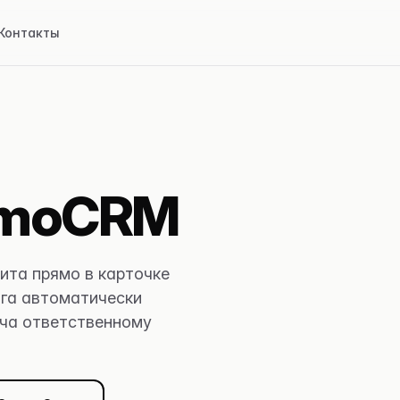
Контакты
amoCRM
зита прямо в карточке
га автоматически
ача ответственному