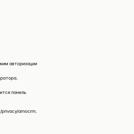
ежим авторизации
ратора.
ится панель
:
/privacy/amocrm
.